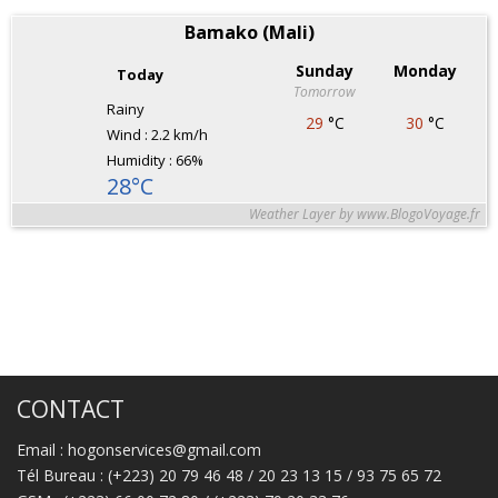
Bamako (Mali)
Sunday
Monday
Today
Tomorrow
Rainy
29
°C
30
°C
Wind : 2.2 km/h
Humidity : 66%
28°C
Weather Layer by www.BlogoVoyage.fr
CONTACT
Email : hogonservices@gmail.com
Tél Bureau : (+223) 20 79 46 48 / 20 23 13 15 / 93 75 65 72