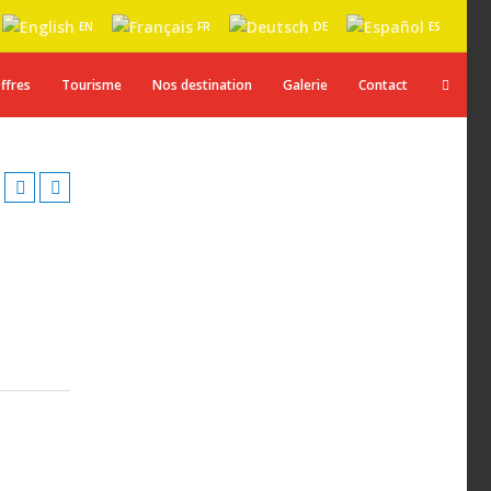
EN
FR
DE
ES
ffres
Tourisme
Nos destination
Galerie
Contact